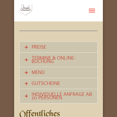
PREISE
TERMINE & ONLINE-
BUCHUNG
MENÜ
GUTSCHEINE
INDIVIDUELLE ANFRAGE AB
20 PERSONEN
Öffentliches