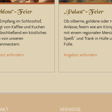
hloss“-Feier
„Palast“-Feier
Empfang im Schlosshof,
Ob silberne, goldene oder 
gt von Kaffee und Kuchen
Anlässe; feiern wie am Köni
bschließend ein köstliches
mit einem regionalen Men
 von unseren
Speiß´ und Trank in Hülle 
enmeistern.
Fülle.
bot anfordern
Angebot anfordern
AKT
VERWEISE