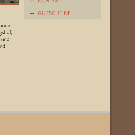
KONTAKT
GUTSCHEINE
runde
gshof,
ü und
und