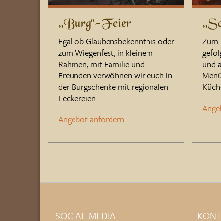
„Burg“-Feier
„Sc
Egal ob Glaubensbekenntnis oder
Zum 
zum Wiegenfest, in kleinem
gefol
Rahmen, mit Familie und
und a
Freunden verwöhnen wir euch in
Menü
der Burgschenke mit regionalen
Küch
Leckereien.
Ange
Angebot anfordern
SOCIAL MEDIA
KONT