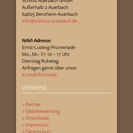
Schloß Auerbach GmbH
Außerhalb 2 Auerbach
64625 Bensheim-Auerbach
info@schloss-auerbach.de
NAVI-Adresse:
Ernst-Ludwig-Promenade
Mo., Mi.- Fr. 10 – 17 Uhr
Dienstag Ruhetag
Anfragen gerne über unser
Kontaktformular
.
VERWEISE
> Partner
> Gästebewertung
> Downloads
> Impressum
> Datenschutz