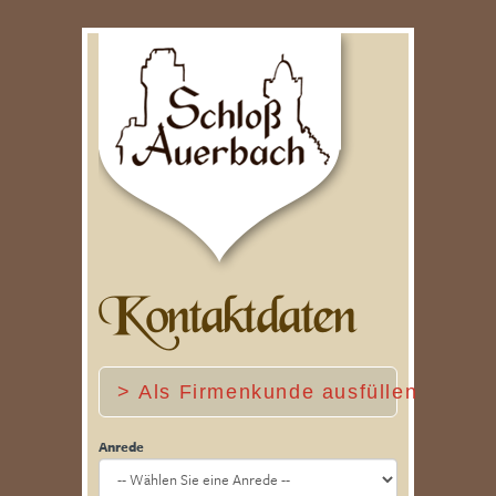
Kontaktdaten
> Als Firmenkunde ausfüllen
Anrede