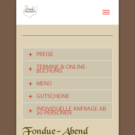
PREISE
TERMINE & ONLINE-
BUCHUNG
MENÜ
GUTSCHEINE
INDIVIDUELLE ANFRAGE AB
20 PERSONEN
Fondue-Abend