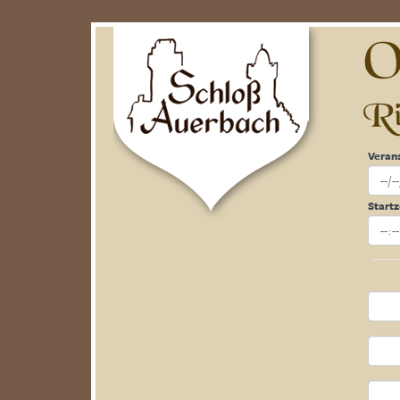
On
Ri
Veran
Startz